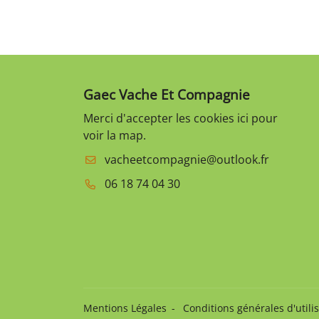
Gaec Vache Et Compagnie
Merci d'accepter les cookies
ici
pour
voir la map.
06 18 74 04 30
Mentions Légales
Conditions générales d'utili