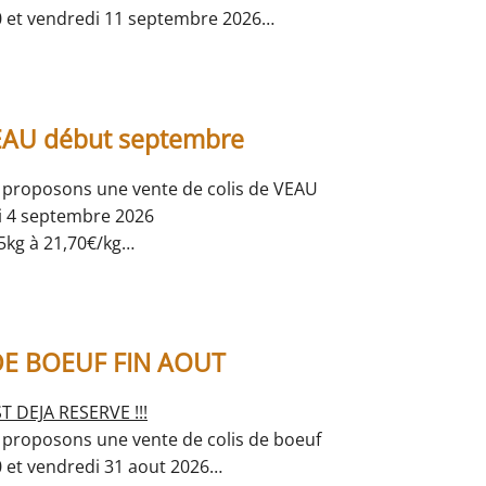
0 et vendredi 11 septembre 2026
e d'Aquitaine
5 ou 10 kgs
choix :
VEAU début septembre
E
 proposons une vente de
colis de VEAU
disponibles sont
: foie, coeur, rognons, queue,hampe,
i 4 septembre 2026
onglet
5kg à 21,70€/kg
ès à présent sur ce site à la rubrique "Nos produits"
s colis :
/sms
opes, côtes, blanquette,
x : paupiettes ou osso bucco
x : steak haché ou milanaise
DE BOEUF FIN AOUT
éserver vos abats (foie, coeur, rognons, queue)
ible de réserver dès à présent sur ce site à la
ST DEJA RESERVE !!!
nos produits"
 proposons une vente de
colis de boeuf
/sms
0 et vendredi 31 aout 2026