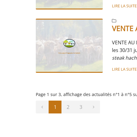
en format 
LIRE LA SUITE
Version au 
TRADITION

CLASSIQU
VENTE A
GRILLADES
Les abats 
VENTE AU 
onglet, ar
les 30/31 j
Réservez dè
steak hach
"NOS PROD
cheveux d'
LIRE LA SUITE
emincés 3 
saucisses 
(5.50€
)
Page 1 sur 3,
affichage des actualités
n°1 à n°5 s
merci de re
1
2
3