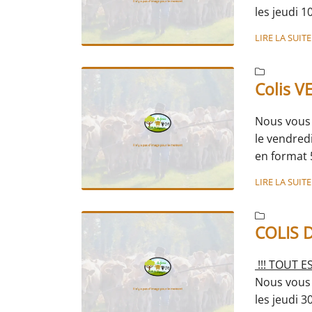
les
jeudi 1
Race blond
LIRE LA SUITE
en format
version au 

TRADITION
Colis 
CLASSIQU
GRILLADES
Nous vous
Les abats 
le
vendred
araignée, 
en format
Réservez d
Contenu de
LIRE LA SUITE
ou par tel
roti, escal
et au choi

et au choi
COLIS 
Pensez à r
Il est poss
!!! TOUT E
rubrique "
Nous vous
ou par tel
les
jeudi 3