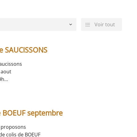
Voir tout

erciales à
 moment en
de SAUCISSONS
aucissons
 aout
9h
pur Boeuf
50€
€
es 7€
de BOEUF septembre
 proposons
 de
colis de BOEUF