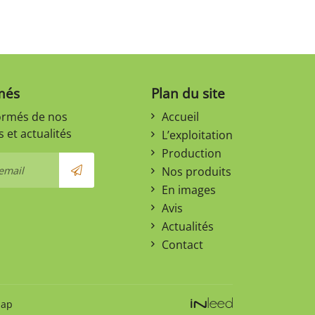
més
Plan du site
ormés de nos
Accueil
 et actualités
L’exploitation
Production
Nos produits
En images
Avis
Actualités
Contact
map