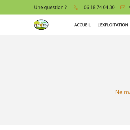
Une question ?
06 18 74 04 30
La Thérèsière
85440 Talmont-Saint-Hilaire
06 18 74 04 30
ACCUEIL
L’EXPLOITATION
Ne ma
Adresse email de réception
