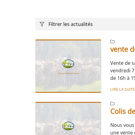
Recopier le code ci-contre

Rafraîchir le captcha

Filtrer les actualités

En cochant cette case, vous consentez à recevoir nos propositions comm
l'adresse email indiqué ci-dessus. Vous pouvez vous désinscrire à tout
utilisant
le formulaire de désinscription
.

vente 
Inscription
Vente de s
vendredi
7
de 16h à 1
Saucisson 
LIRE LA SUITE
*Nature 6.
*Chorizo 7

*Aux herb
Colis 
Nous vous
une vente