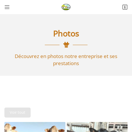


La Thérèsière
85440 Talmont-Saint-Hilaire
06 18 74 04 30
Photos
Découvrez en photos notre entreprise et ses
prestations
Adresse email de réception

Recopier le code ci-contre

Voir tout
Rafraîchir le captcha
