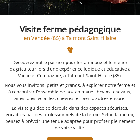
06 18 74 04 3
ACCUEIL
’EXPLOITATION
Visite ferme pédagogique
PRODUCTION
en Vendée (85) à Talmont Saint Hilaire
NOS PRODUITS
Rejoignez-nou
EN IMAGES
Découvrez notre passion pour les animaux et le métier
AVIS
d’agriculteur lors d’une expérience ludique et éducative à
Vache et Compagnie, à Talmont-Saint-Hilaire (85).
ACTUALITÉS
Nous vous invitons, petits et grands, à explorer notre ferme et
Restez infor
CONTACT
à rencontrer l’ensemble de nos animaux : bovins, chevaux,
ânes, oies, volailles, chèvres, et bien d’autres encore.
Inscription Newsle
La visite guidée se déroule dans des espaces sécurisés,
encadrés par des professionnels de la ferme. Selon la météo,
pensez à prévoir une tenue adaptée pour profiter pleinement
de votre visite.