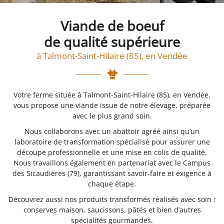
Viande de boeuf
de qualité supérieure
En cochant cette case, vous consentez à recevoir nos propositions commerciales à
l'adresse email indiqué ci-dessus. Vous pouvez vous désinscrire à tout moment en
à Talmont-Saint-Hilaire (85), en Vendée
utilisant
le formulaire de désinscription
.
Inscription
Votre ferme située à Talmont-Saint-Hilaire (85), en Vendée,
vous propose une viande issue de notre élevage, préparée
avec le plus grand soin.
Nous collaborons avec un
abattoir agréé
ainsi qu’un
laboratoire de transformation spécialisé pour assurer une
découpe professionnelle et une mise en colis de qualité.
Nous travaillons également en partenariat avec le Campus
des Sicaudières (79), garantissant savoir-faire et exigence à
chaque étape.
Découvrez aussi nos produits transformés réalisés avec soin :
conserves maison, saucissons, pâtés et bien d’autres
spécialités gourmandes.