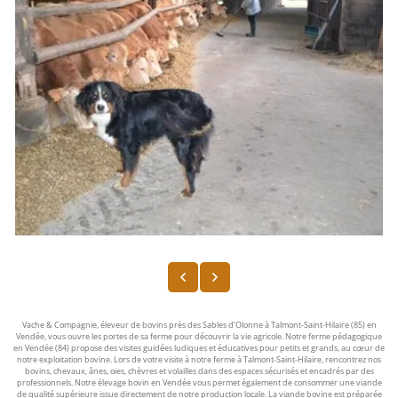
Vache & Compagnie, éleveur de bovins près des Sables d’Olonne à Talmont-Saint-Hilaire (85) en
Vendée, vous ouvre les portes de sa ferme pour découvrir la vie agricole. Notre ferme pédagogique
en Vendée (84) propose des visites guidées ludiques et éducatives pour petits et grands, au cœur de
notre exploitation bovine. Lors de votre visite à notre ferme à Talmont-Saint-Hilaire, rencontrez nos
bovins, chevaux, ânes, oies, chèvres et volailles dans des espaces sécurisés et encadrés par des
professionnels. Notre élevage bovin en Vendée vous permet également de consommer une viande
de qualité supérieure issue directement de notre production locale. La viande bovine est préparée