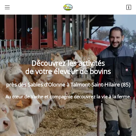


La Thérèsière
85440 Talmont-Saint-Hilaire
06 18 74 04 30
Découvrez les activités
de votre éleveur de bovins
près des Sables d’Olonne à Talmont-Saint-Hilaire (85)
Adresse email de réception

Au cœur de Vache et compagnie découvrez la vie à la ferme.
Recopier le code ci-contre

Rafraîchir le captcha
