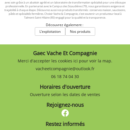
avec soin grâce à un abattoir agréé et un laboratoire de transformation spécialisé pour une découpe
professionnelle. En partenariat avec le Campus des Sicaudières (79), nous garantissons exigence et
traçabilité à chaque étape. Découvrez aussi nos produits transformés : conserves maison, saucissons,
pâtés et spécialités fermières. Choisir Vache & Compagnie, c’est soutenir un producteur local à
Talmont-Saint-Hilaire (85) engagé pour la qualité et la transparence.
Découvrez également :
L’exploitation
Nos produits
Gaec Vache Et Compagnie
Merci d'accepter les cookies
ici
pour voir la map.
06 18 74 04 30
Horaires d'ouverture
Ouverture selon les dates de ventes
Rejoignez-nous
Restez informés