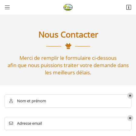


La Thérèsière
85440 Talmont-Saint-Hilaire
06 18 74 04 30
Nous Contacter
Merci de remplir le formulaire ci-dessous
afin que nous puissions traiter votre demande dans
les meilleurs délais.
Adresse email de réception

Nom et prénom

Recopier le code ci-contre

Rafraîchir le captcha
Adresse email

