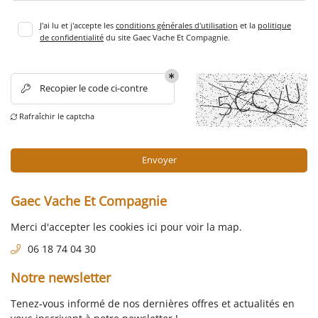
06 18 74 04 3
ACCUEIL
J'ai lu et j'accepte les
conditions générales d'utilisation
et la
politique
de confidentialité
du site
Gaec Vache Et Compagnie
.
’EXPLOITATION
PRODUCTION
Recopier le code ci-contre

NOS PRODUITS
Rejoignez-nou
Rafraîchir le captcha

EN IMAGES
AVIS
Envoyer
ACTUALITÉS
Gaec Vache Et Compagnie
Restez infor
CONTACT
Merci d'accepter les cookies
ici
pour voir la map.
Inscription Newsle
06 18 74 04 30
Notre newsletter
Tenez-vous informé de nos dernières offres et actualités en