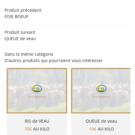
Produit précédent
PRODUCTION
FOIE BOEUF
NOS PRODUITS
Rejoignez-nou
Produit suivant
EN IMAGES
QUEUE de veau
AVIS
Dans la même catégorie
ACTUALITÉS
D'autres produits qui pourraient vous intéresser
Restez infor
CONTACT
Inscription Newsle
RIS de VEAU
QUEUE de veau
35€
AU KILO
10€
AU KILO