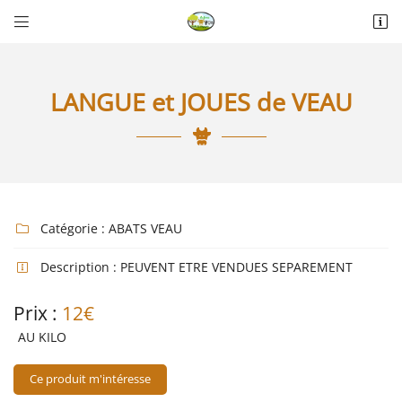


La Thérèsière
85440 Talmont-Saint-Hilaire
06 18 74 04 30
LANGUE et JOUES de VEAU
Catégorie :
ABATS VEAU

Description :
PEUVENT ETRE VENDUES SEPAREMENT

Adresse email de réception

Prix :
12€
Recopier le code ci-contre

AU KILO
Rafraîchir le captcha

Ce produit m'intéresse