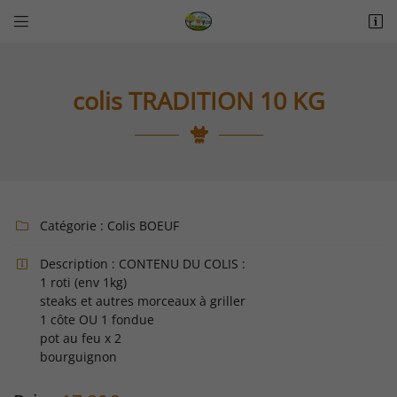


La Thérèsière
85440 Talmont-Saint-Hilaire
06 18 74 04 30
colis TRADITION 10 KG
Catégorie :
Colis BOEUF

Description :
CONTENU DU COLIS :

Adresse email de réception

1 roti (env 1kg)
steaks et autres morceaux à griller
1 côte OU 1 fondue
Recopier le code ci-contre

pot au feu x 2
bourguignon
Rafraîchir le captcha
