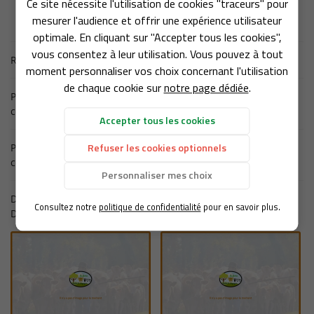
Ce site nécessite l'utilisation de cookies "traceurs" pour
06 18 74 04 3
ACCUEIL
mesurer l'audience et offrir une expérience utilisateur
’EXPLOITATION
optimale. En cliquant sur "Accepter tous les cookies",
vous consentez à leur utilisation. Vous pouvez à tout
Retour aux produits
PRODUCTION
moment personnaliser vos choix concernant l'utilisation
de chaque cookie sur
notre page dédiée
.
NOS PRODUITS
Produit précédent
Rejoignez-nou
colis TRADITION 5 KG
EN IMAGES
Accepter tous les cookies
AVIS
Produit suivant
Refuser les cookies optionnels
colis PRESTIGE 5 KG
ACTUALITÉS
Personnaliser mes choix
Restez infor
CONTACT
Dans la même catégorie
Consultez notre
politique de confidentialité
pour en savoir plus.
D'autres produits qui pourraient vous intéresser
Inscription Newsle