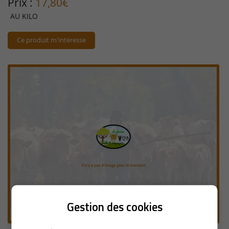
Prix :
17,80€
AU KILO
Ce produit m'intéresse
En cochant cette case, vous consentez à recevoir nos propositions commerciales à
l'adresse email indiqué ci-dessus. Vous pouvez vous désinscrire à tout moment en
utilisant
le formulaire de désinscription
.
Inscription
Une questio
Gestion des cookies