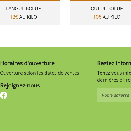
LANGUE BOEUF
QUEUE BOEUF
12€
AU KILO
10€
AU KILO
Horaires d'ouverture
Restez infor
Ouverture selon les dates de ventes
Tenez vous inf
dernières offres
Rejoignez-nous