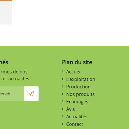
més
Plan du site
ormés de nos
Accueil
 et actualités
L’exploitation
Production
Nos produits
En images
Avis
Actualités
Contact