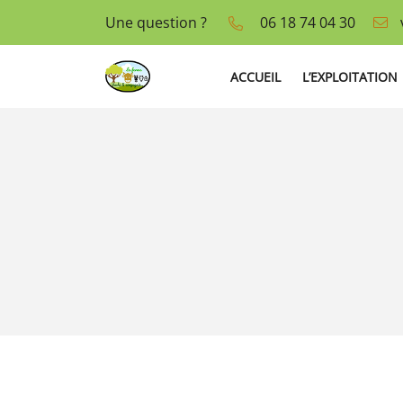
Une question ?
06 18 74 04 30
La Thérèsière
85440 Talmont-Saint-Hilaire
06 18 74 04 30
ACCUEIL
L’EXPLOITATION
Adresse email de réception
