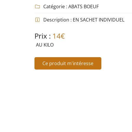
Recopier le code ci-contre

Catégorie :
ABATS BOEUF

Rafraîchir le captcha

Description :
EN SACHET INDIVIDUEL

En cochant cette case, vous consentez à recevoir nos propositions comm
Prix :
14€
l'adresse email indiqué ci-dessus. Vous pouvez vous désinscrire à tout
utilisant
le formulaire de désinscription
.
AU KILO
Inscription
Ce produit m'intéresse