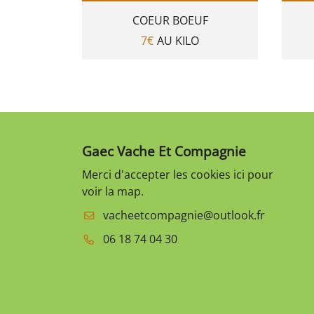
COEUR BOEUF
7€
AU KILO
Gaec Vache Et Compagnie
Merci d'accepter les cookies
ici
pour
voir la map.
06 18 74 04 30