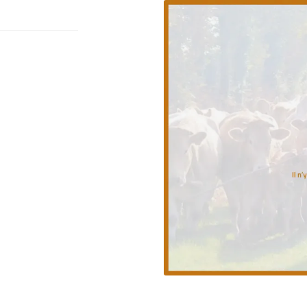
erciales à
 moment en