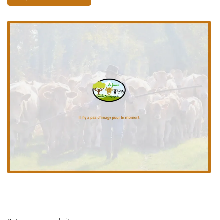
En cochant cette case, vous consentez à recevoir nos propositions commerciales à
l'adresse email indiqué ci-dessus. Vous pouvez vous désinscrire à tout moment en
utilisant
le formulaire de désinscription
.
Inscription
Une questio
06 18 74 04 3
ACCUEIL