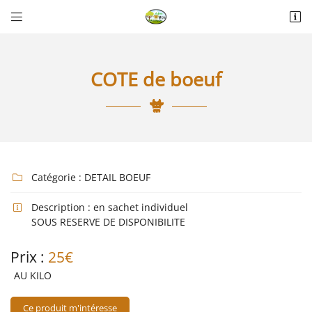


La Thérèsière
85440 Talmont-Saint-Hilaire
06 18 74 04 30
COTE de boeuf
Catégorie :
DETAIL BOEUF

Description :
en sachet individuel

Adresse email de réception

SOUS RESERVE DE DISPONIBILITE
Prix :
Recopier le code ci-contre
25€

AU KILO
Rafraîchir le captcha

Ce produit m'intéresse