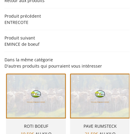
Retour aux produits
’EXPLOITATION
PRODUCTION
Produit précédent
ENTRECOTE
NOS PRODUITS
Rejoignez-nou
EN IMAGES
Produit suivant
EMINCE de boeuf
AVIS
ACTUALITÉS
Dans la même catégorie
D'autres produits qui pourraient vous intéresser
Restez infor
CONTACT
Inscription Newsle
ROTI BOEUF
PAVE RUMSTECK
19,50€
AU KILO
21,50€
AU KILO