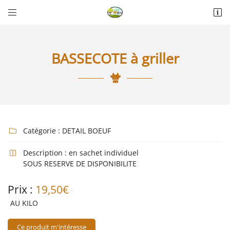


La Thérèsière
85440 Talmont-Saint-Hilaire
06 18 74 04 30
BASSECOTE à griller
Catégorie :
DETAIL BOEUF

Description :
en sachet individuel

Adresse email de réception

SOUS RESERVE DE DISPONIBILITE
Prix :
Recopier le code ci-contre
19,50€

AU KILO
Rafraîchir le captcha

Ce produit m'intéresse