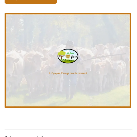
En cochant cette case, vous consentez à recevoir nos propositions commerciales à
l'adresse email indiqué ci-dessus. Vous pouvez vous désinscrire à tout moment en
utilisant
le formulaire de désinscription
.
Inscription
Une questio
06 18 74 04 3
ACCUEIL