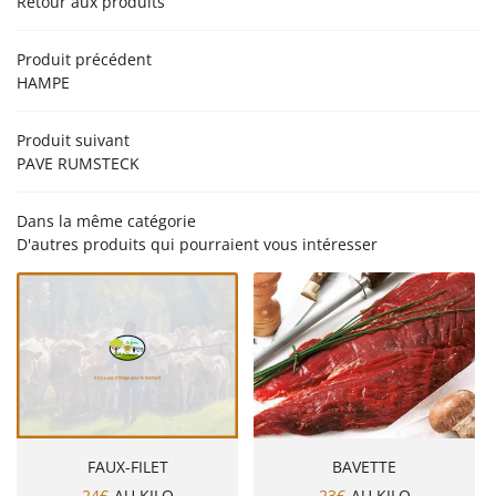
Retour aux produits
’EXPLOITATION
PRODUCTION
Produit précédent
HAMPE
NOS PRODUITS
Rejoignez-nou
EN IMAGES
Produit suivant
PAVE RUMSTECK
AVIS
ACTUALITÉS
Dans la même catégorie
D'autres produits qui pourraient vous intéresser
Restez infor
CONTACT
Inscription Newsle
FAUX-FILET
BAVETTE
24€
AU KILO
23€
AU KILO