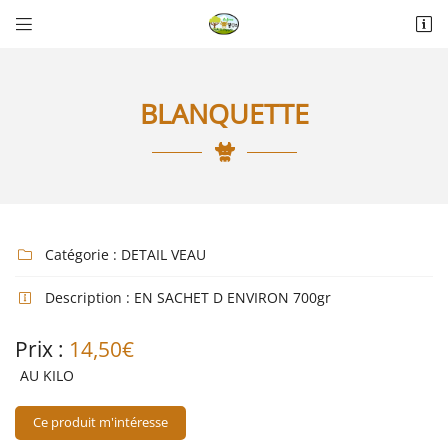


La Thérèsière
85440 Talmont-Saint-Hilaire
06 18 74 04 30
BLANQUETTE
Catégorie :
DETAIL VEAU

Description :
EN SACHET D ENVIRON 700gr

Adresse email de réception

Prix :
14,50€
Recopier le code ci-contre

AU KILO
Rafraîchir le captcha

Ce produit m'intéresse