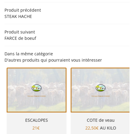
Produit précédent
PRODUCTION
STEAK HACHE
NOS PRODUITS
Rejoignez-nou
Produit suivant
EN IMAGES
FARCE de boeuf
AVIS
Dans la même catégorie
ACTUALITÉS
D'autres produits qui pourraient vous intéresser
Restez infor
CONTACT
Inscription Newsle
ESCALOPES
COTE de veau
21€
22,50€
AU KILO