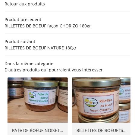
Retour aux produits
’EXPLOITATION
PRODUCTION
Produit précédent
RILLETTES DE BOEUF façon CHORIZO 180gr
NOS PRODUITS
Rejoignez-nou
EN IMAGES
Produit suivant
RILLETTES DE BOEUF NATURE 180gr
AVIS
ACTUALITÉS
Dans la même catégorie
D'autres produits qui pourraient vous intéresser
Restez infor
CONTACT
Inscription Newsle
PATé DE BOEUF NOISETTE/COGNAC 300gr
RILLETTES DE BOEUF façon CHORIZO 180gr