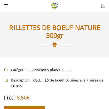


La Thérèsière
85440 Talmont-Saint-Hilaire
06 18 74 04 30
RILLETTES DE BOEUF NATURE
300gr
Catégorie :
CONSERVES plats cuisinés

Adresse email de réception

Description :
RILLETTES de boeuf cuisinés à la graisse de

canard
Recopier le code ci-contre

Prix :
8,50€
Rafraîchir le captcha
