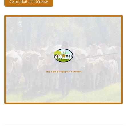
Ce produit m'intéresse
En cochant cette case, vous consentez à recevoir nos propositions commerciales à
l'adresse email indiqué ci-dessus. Vous pouvez vous désinscrire à tout moment en
utilisant
le formulaire de désinscription
.
Inscription
Une questio
06 18 74 04 3
ACCUEIL