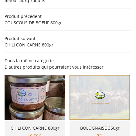
Retour aux produits
’EXPLOITATION
PRODUCTION
Produit précédent
COUSCOUS DE BOEUF 800gr
NOS PRODUITS
Rejoignez-nou
EN IMAGES
Produit suivant
CHILI CON CARNE 800gr
AVIS
ACTUALITÉS
Dans la même catégorie
D'autres produits qui pourraient vous intéresser
Restez infor
CONTACT
Inscription Newsle
CHILI CON CARNE 800gr
BOLOGNAISE 350gr
10,50€
7€