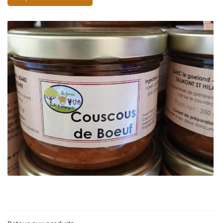
En cochant cette case, vous consentez à recevoir nos propositions commerciales à
l'adresse email indiqué ci-dessus. Vous pouvez vous désinscrire à tout moment en
utilisant
le formulaire de désinscription
.
Inscription
Une questio
06 18 74 04 3
ACCUEIL