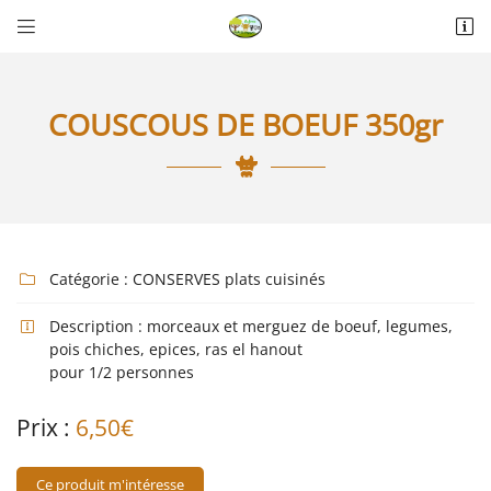


La Thérèsière
85440 Talmont-Saint-Hilaire
06 18 74 04 30
COUSCOUS DE BOEUF 350gr
Catégorie :
CONSERVES plats cuisinés

Description :
morceaux et merguez de boeuf, legumes,

Adresse email de réception

pois chiches, epices, ras el hanout
pour 1/2 personnes
Recopier le code ci-contre

Prix :
6,50€
Rafraîchir le captcha

Ce produit m'intéresse