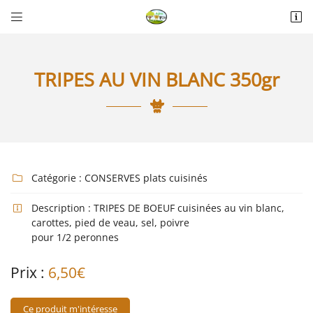


La Thérèsière
85440 Talmont-Saint-Hilaire
06 18 74 04 30
TRIPES AU VIN BLANC 350gr
Catégorie :
CONSERVES plats cuisinés

Description :
TRIPES DE BOEUF cuisinées au vin blanc,

Adresse email de réception

carottes, pied de veau, sel, poivre
pour 1/2 peronnes
Recopier le code ci-contre

Prix :
6,50€
Rafraîchir le captcha

Ce produit m'intéresse