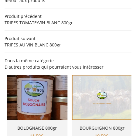
Retour aux produits
’EXPLOITATION
PRODUCTION
Produit précédent
TRIPES TOMATE/VIN BLANC 800gr
NOS PRODUITS
Rejoignez-nou
EN IMAGES
Produit suivant
TRIPES AU VIN BLANC 800gr
AVIS
ACTUALITÉS
Dans la même catégorie
D'autres produits qui pourraient vous intéresser
Restez infor
CONTACT
Inscription Newsle
BOLOGNAISE 800gr
BOURGUIGNON 800gr
11,50€
10,50€