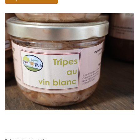
En cochant cette case, vous consentez à recevoir nos propositions commerciales à
l'adresse email indiqué ci-dessus. Vous pouvez vous désinscrire à tout moment en
utilisant
le formulaire de désinscription
.
Inscription
Une questio
06 18 74 04 3
ACCUEIL