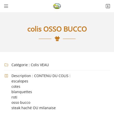


La Thérèsière
85440 Talmont-Saint-Hilaire
06 18 74 04 30
colis OSSO BUCCO
Catégorie :
Colis VEAU

Description :
CONTENU DU COLIS :

Adresse email de réception

escalopes
cotes
blanquettes
Recopier le code ci-contre

roti
osso bucco
Rafraîchir le captcha

steak haché OU milanaise