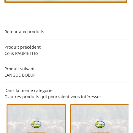
06 18 74 04 3
ACCUEIL
’EXPLOITATION
PRODUCTION
Retour aux produits
NOS PRODUITS
Produit précédent
Rejoignez-nou
EN IMAGES
Colis PAUPIETTES
AVIS
Produit suivant
ACTUALITÉS
LANGUE BOEUF
Restez infor
CONTACT
Dans la même catégorie
D'autres produits qui pourraient vous intéresser
Inscription Newsle