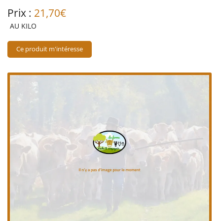
Prix :
21,70€
AU KILO
En cochant cette case, vous consentez à recevoir nos propositions commerciales à
Ce produit m'intéresse
l'adresse email indiqué ci-dessus. Vous pouvez vous désinscrire à tout moment en
utilisant
le formulaire de désinscription
.
Inscription
Une questio