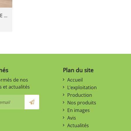
PATé DE BOEUF ESPELETTE 180gr
més
Plan du site
ormés de nos
Accueil
 et actualités
L’exploitation
Production
Nos produits
En images
Avis
Actualités