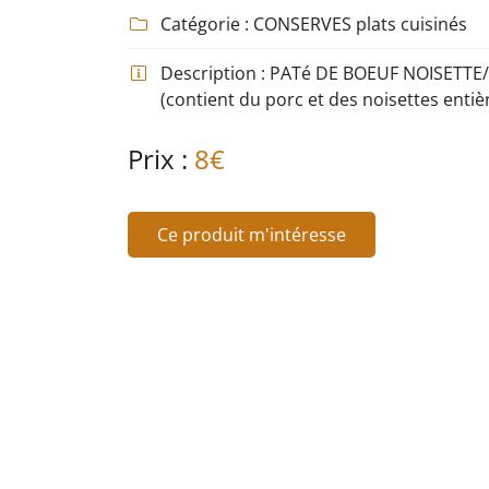
Recopier le code ci-contre

Catégorie :
CONSERVES plats cuisinés

Rafraîchir le captcha

Description :
PATé DE BOEUF NOISETT

(contient du porc et des noisettes entiè
En cochant cette case, vous consentez à recevoir nos propositions comm
l'adresse email indiqué ci-dessus. Vous pouvez vous désinscrire à tout
utilisant
le formulaire de désinscription
.
Prix :
8€
Inscription
Ce produit m'intéresse