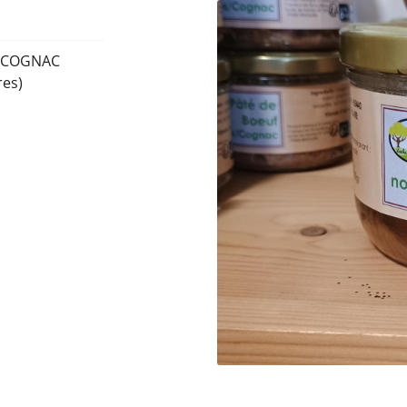
E/COGNAC
res)
erciales à
 moment en