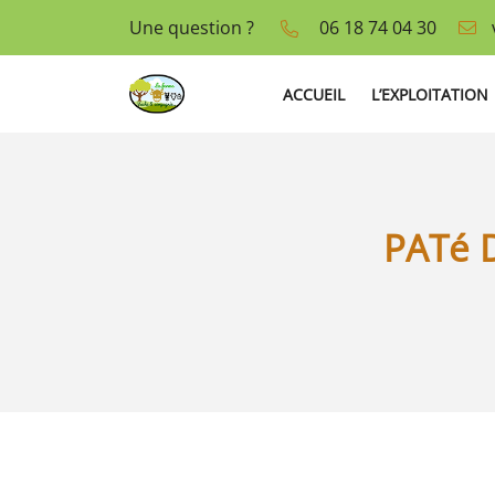
Une question ?
06 18 74 04 30
La Thérèsière
85440 Talmont-Saint-Hilaire
06 18 74 04 30
ACCUEIL
L’EXPLOITATION
PATé 
Adresse email de réception
