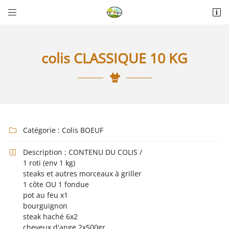


La Thérèsière
85440 Talmont-Saint-Hilaire
06 18 74 04 30
colis CLASSIQUE 10 KG
Catégorie :
Colis BOEUF

Description :
CONTENU DU COLIS /

Adresse email de réception

1 roti (env 1 kg)
steaks et autres morceaux à griller
1 côte OU 1 fondue
Recopier le code ci-contre

pot au feu x1
bourguignon
Rafraîchir le captcha

steak haché 6x2
cheveux d'ange 2x500gr