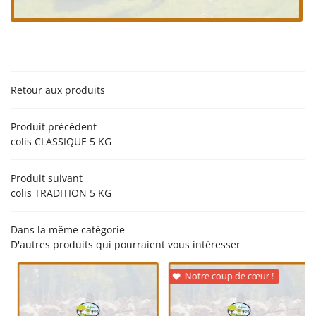
06 18 74 04 3
ACCUEIL
’EXPLOITATION
PRODUCTION
Retour aux produits
NOS PRODUITS
Rejoignez-nou
Produit précédent
EN IMAGES
colis CLASSIQUE 5 KG
AVIS
Produit suivant
ACTUALITÉS
colis TRADITION 5 KG
Restez infor
CONTACT
Dans la même catégorie
D'autres produits qui pourraient vous intéresser
Inscription Newsle
Notre coup de cœur !
