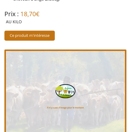
Prix :
18,70€
AU KILO
En cochant cette case, vous consentez à recevoir nos propositions commerciales à
l'adresse email indiqué ci-dessus. Vous pouvez vous désinscrire à tout moment en
utilisant
le formulaire de désinscription
.
Ce produit m'intéresse
Inscription
Une questio