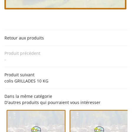
06 18 74 04 3
ACCUEIL
’EXPLOITATION
PRODUCTION
Retour aux produits
NOS PRODUITS
Rejoignez-nou
Produit précédent
EN IMAGES
-
AVIS
Produit suivant
ACTUALITÉS
colis GRILLADES 10 KG
Restez infor
CONTACT
Dans la même catégorie
D'autres produits qui pourraient vous intéresser
Inscription Newsle