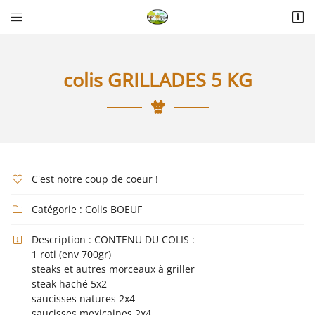


La Thérèsière
85440 Talmont-Saint-Hilaire
06 18 74 04 30
colis GRILLADES 5 KG
C'est notre coup de coeur !

Catégorie :
Colis BOEUF

Adresse email de réception

Description :
CONTENU DU COLIS :

1 roti (env 700gr)
Recopier le code ci-contre

steaks et autres morceaux à griller
steak haché 5x2
Rafraîchir le captcha

saucisses natures 2x4
saucisses mexicaines 2x4